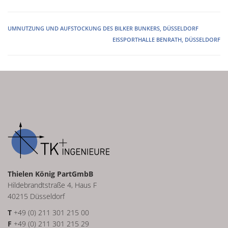
UMNUTZUNG UND AUFSTOCKUNG DES BILKER BUNKERS, DÜSSELDORF
EISSPORTHALLE BENRATH, DÜSSELDORF
Thielen König PartGmbB
Hildebrandtstraße 4, Haus F
40215 Düsseldorf
T
+49 (0) 211 301 215 00
F
+49 (0) 211 301 215 29