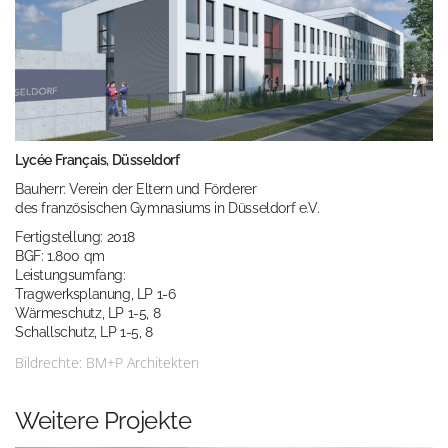
Lyc
é
e Fran
ç
ais, Düsseldorf
Bauherr: Verein der Eltern und Förderer
des französischen Gymnasiums in Düsseldorf e.V.
Fertigstellung: 2018
BGF: 1.800 qm
Leistungsumfang:
Tragwerksplanung, LP 1-6
Wärmeschutz, LP 1-5, 8
Schallschutz, LP 1-5, 8
Bildrechte: BM+P Architekten
Weitere Projekte