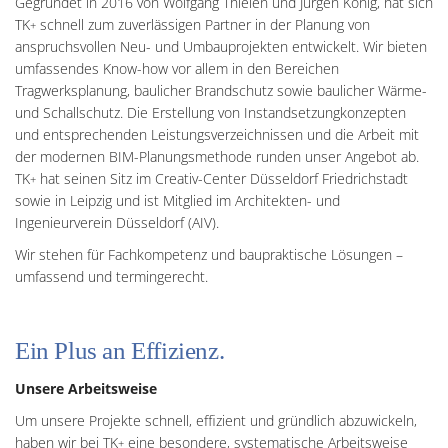
Gegründet in 2016 von Wolfgang Thielen und Jürgen König, hat sich
TK
schnell zum zuverlässigen Partner in der Planung von
+
anspruchsvollen Neu- und Umbauprojekten entwickelt. Wir bieten
umfassendes Know-how vor allem in den Bereichen
Tragwerksplanung, baulicher Brandschutz sowie baulicher Wärme-
und Schallschutz. Die Erstellung von Instandsetzungkonzepten
und entsprechenden Leistungsverzeichnissen und die Arbeit mit
der modernen BIM-Planungsmethode runden unser Angebot ab.
TK
hat seinen Sitz im Creativ-Center Düsseldorf Friedrichstadt
+
sowie in Leipzig und ist Mitglied im Architekten- und
Ingenieurverein Düsseldorf (AIV).
Wir stehen für Fachkompetenz und baupraktische Lösungen –
umfassend und termingerecht.
Ein Plus an Effizienz.
Unsere Arbeitsweise
Um unsere Projekte schnell, effizient und gründlich abzuwickeln,
haben wir bei TK
eine besondere, systematische Arbeitsweise
+